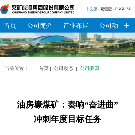
中文版
/
繁體版
/
ENGLISH
+
首页
公司简介
产业布局
公司动态
当前位置：
首页
公司动态
公司要闻
|
|
油房壕煤矿：奏响“奋进曲”
冲刺年度目标任务