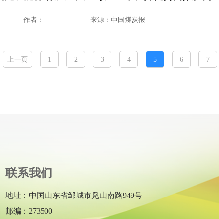
作者：
来源：中国煤炭报
上一页
1
2
3
4
5
6
7
联系我们
地址：中国山东省邹城市凫山南路949号
邮编：273500