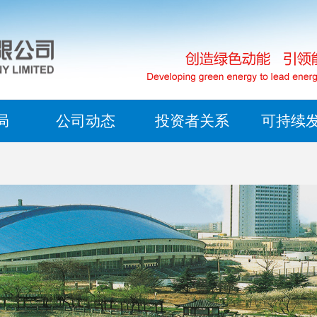
兖矿能源集团股份有限公司（“兖矿能源”“公司”）成立于1997年，
兖矿能源全面践行新发展理念，外延扩张与内涵提升并举、产业经
公司始终坚持高标准构建良好的投资者关系，持续丰富优化业绩路
兖矿能源始终以对客户、员工、股东、供应方、合作伙伴和社会高
业、高端化工新材料、新能源、高端装备制造、智慧物流为主导产
本运作并重，形成矿业、高端化工新材料、新能源、高端装备制造
资策略会、现场会、电话会、投资者热线、公司邮箱、上证E互动
的态度，坚定不移走绿色低碳循环发展之路，是A+H股上市公司中
产和业务分布在山东、陕蒙、新疆以及境外的澳大利亚、北美、欧
物流五大产业，建成山东、内蒙古、陕甘、新疆、澳大利亚等运营
渠道和方式，不断提升投资者与公司交流互动的有效性及时性，并
愿披露《环境、社会及管治报告》的公司之一，连续18年发布ESG
家和地区，是中国唯一一家拥有上海、香港、纽约、澳大利亚、法
力争“十五五”末原煤产量突破3亿吨/年。
站、微信等新媒体平台，主动投放新闻报道、业绩快报、业绩路演
2025年，在国际碳披露计划(CDP)评级中位列中国煤炭行业第1位
福、慕尼黑等境内外六地上市平台的特大型能源企业。2025年商品
资讯，实现了公司与资本市场的良性互动。
万得（Wind）ESG评级中国煤炭行业最高等级；摩根士丹利资本国
局
公司动态
投资者关系
可持续
1.82亿吨，化工产品产量977万吨；按中国会计准则，实现营业收入14
(MSCI)ESG评级提升至BBB级，位列煤炭行业唯一最高评级。
亿元，归母净利润83.8亿元；年末资产总额4529.4亿元。