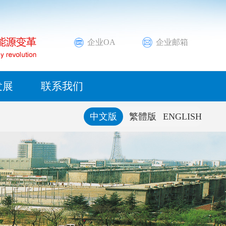
邮编：273500
以矿
营与资
演、投
度负责
高端化工新材料
位置布局
媒体聚焦
投资者热线
可持续发展管理体系
业，资
、智慧
等沟通
首批自
新能源
洲等国
基地。
通过网
报告。
企业OA
企业邮箱
愿景使命
行业动态
可持续发展融入
高端装备制造
兰克
材料等
，保持
公司荣誉
ESG报告
煤产量
际
智慧物流
发展
联系我们
49.3
中文版
繁體版
ENGLISH